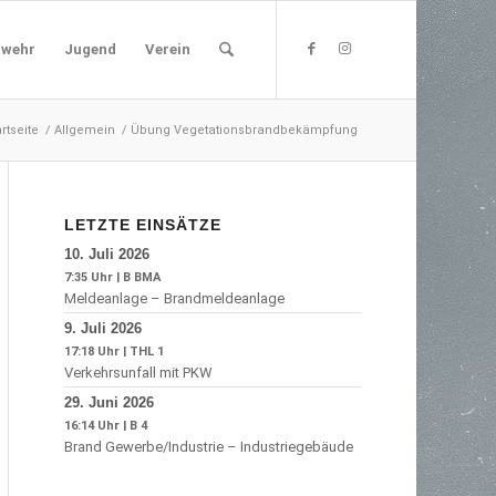
rwehr
Jugend
Verein
rtseite
/
Allgemein
/
Übung Vegetationsbrandbekämpfung
LETZTE EINSÄTZE
10. Juli 2026
7:35 Uhr
|
B BMA
Meldeanlage – Brandmeldeanlage
9. Juli 2026
17:18 Uhr
|
THL 1
Verkehrsunfall mit PKW
29. Juni 2026
16:14 Uhr
|
B 4
Brand Gewerbe/Industrie – Industriegebäude