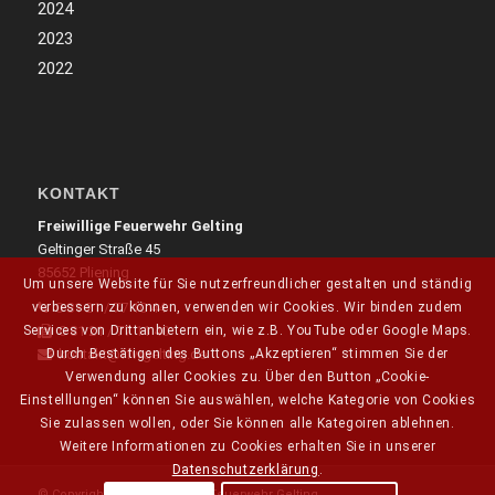
2024
2023
2022
KONTAKT
Freiwillige Feuerwehr Gelting
Geltinger Straße 45
85652 Pliening
Um unsere Website für Sie nutzerfreundlicher gestalten und ständig
0 81 21 / 77 10 44
verbessern zu können, verwenden wir Cookies. Wir binden zudem
0 81 21 / 77 11 40
Services von Drittanbietern ein, wie z.B. YouTube oder Google Maps.
kontakt@ffwgelting.de
Durch Bestätigen des Buttons „Akzeptieren“ stimmen Sie der
Verwendung aller Cookies zu. Über den Button „Cookie-
Einstelllungen“ können Sie auswählen, welche Kategorie von Cookies
Sie zulassen wollen, oder Sie können alle Kategoiren ablehnen.
Weitere Informationen zu Cookies erhalten Sie in unserer
Datenschutzerklärung
.
© Copyright 2026 - Freiwillige Feuerwehr Gelting