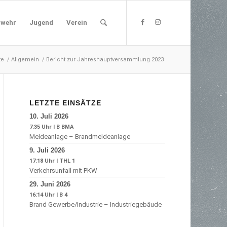
rwehr
Jugend
Verein
te
/
Allgemein
/
Bericht zur Jahreshauptversammlung 2023
LETZTE EINSÄTZE
10. Juli 2026
7:35 Uhr
|
B BMA
Meldeanlage – Brandmeldeanlage
9. Juli 2026
17:18 Uhr
|
THL 1
Verkehrsunfall mit PKW
29. Juni 2026
16:14 Uhr
|
B 4
Brand Gewerbe/Industrie – Industriegebäude