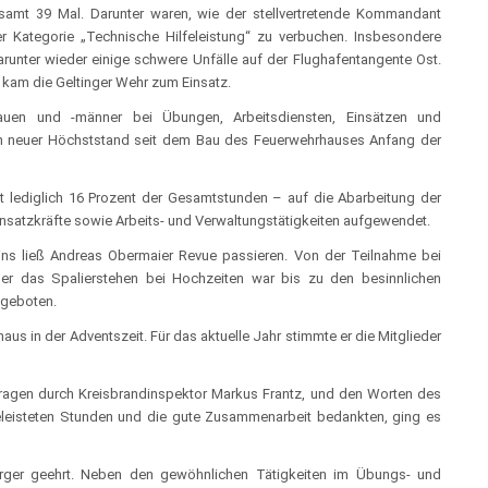
esamt 39 Mal. Darunter waren, wie der stellvertretende Kommandant
er Kategorie „Technische Hilfeleistung“ zu verbuchen. Insbesondere
darunter wieder einige schwere Unfälle auf der Flughafentangente Ost.
 kam die Geltinger Wehr zum Einsatz.
rauen und -männer bei Übungen, Arbeitsdiensten, Einsätzen und
in neuer Höchststand seit dem Bau des Feuerwehrhauses Anfang der
t lediglich 16 Prozent der Gesamtstunden – auf die Abarbeitung der
Einsatzkräfte sowie Arbeits- und Verwaltungstätigkeiten aufgewendet.
ins ließ Andreas Obermaier Revue passieren. Von der Teilnahme bei
ber das Spalierstehen bei Hochzeiten war bis zu den besinnlichen
 geboten.
us in der Adventszeit. Für das aktuelle Jahr stimmte er die Mitglieder
ragen durch Kreisbrandinspektor Markus Frantz, und den Worten des
 geleisteten Stunden und die gute Zusammenarbeit bedankten, ging es
erger geehrt. Neben den gewöhnlichen Tätigkeiten im Übungs- und