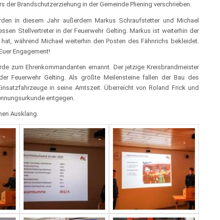
ers der Brandschutzerziehung in der Gemeinde Pliening verschrieben.
werden in diesem Jahr außerdem Markus Schraufstetter und Michael
sen Stellvertreter in der Feuerwehr Gelting. Markus ist weiterhin der
un hat, während Michael weiterhin den Posten des Fähnrichs bekleidet.
 Euer Engagement!
wurde zum Ehrenkommandanten ernannt. Der jetzige Kreisbrandmeister
r Feuerwehr Gelting. Als größte Meilensteine fallen der Bau des
nsatzfahrzeuge in seine Amtszeit. Überreicht von Roland Frick und
nennungsurkunde entgegen.
chen Ausklang.