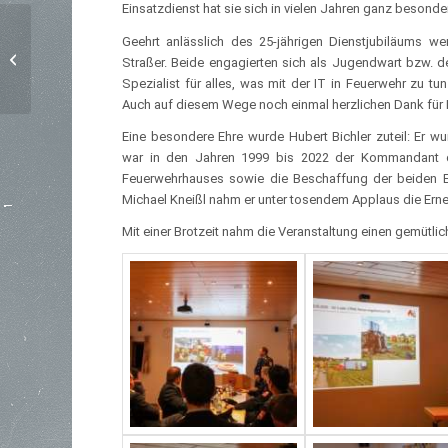
Einsatzdienst hat sie sich in vielen Jahren ganz besond
Geehrt anlässlich des 25-jährigen Dienstjubiläums 
Einsatzübung in
Straßer. Beide engagierten sich als Jugendwart bzw. des
Landsham
Spezialist für alles, was mit der IT in Feuerwehr zu t
Auch auf diesem Wege noch einmal herzlichen Dank für
Eine besondere Ehre wurde Hubert Bichler zuteil: Er 
war in den Jahren 1999 bis 2022 der Kommandant de
Feuerwehrhauses sowie die Beschaffung der beiden Ei
Michael Kneißl nahm er unter tosendem Applaus die Er
Mit einer Brotzeit nahm die Veranstaltung einen gemütli