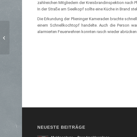
zahlreichen Mitgliedern der Kreisbrandinspektion nach Pl
In der Straße am Seelkopf sollte eine Küche in Brand ste
Die Erkundung der Plieninger Kameraden brachte schnel
einem Schnellkochtopf handelte. Auch die Person wa
Brand im Gebäude –
alarmierten Feuerwehren konnten rasch wieder abrücken
Zimmer (Person in
Gefahr)
NEUESTE BEITRÄGE