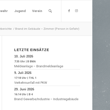
rwehr
Jugend
Verein
zberichte
/
Brand im Gebäude – Zimmer (Person in Gefahr)
LETZTE EINSÄTZE
10. Juli 2026
7:35 Uhr
|
B BMA
Meldeanlage – Brandmeldeanlage
9. Juli 2026
17:18 Uhr
|
THL 1
Verkehrsunfall mit PKW
29. Juni 2026
16:14 Uhr
|
B 4
Brand Gewerbe/Industrie – Industriegebäude