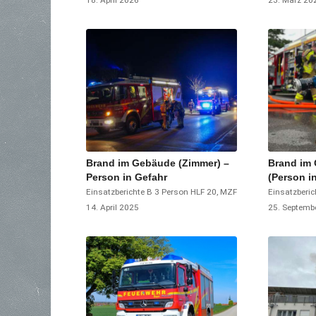
18. April 2026
23. März 20
Brand im Gebäude (Zimmer) –
Brand im
Person in Gefahr
(Person i
Einsatzberichte
B 3 Person
HLF 20
,
MZF
Einsatzberic
14. April 2025
25. Septemb