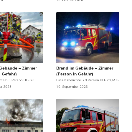
26
15. Februar 2026
 Gebäude – Zimmer
Brand im Gebäude – Zimmer
n Gefahr)
(Person in Gefahr)
hte
B 3 Person
HLF 20
Einsatzberichte
B 3 Person
HLF 20
,
MZF
er 2023
10. September 2023