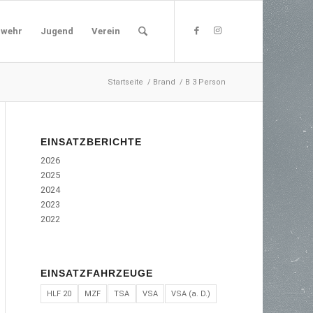
rwehr
Jugend
Verein
Startseite
/
Brand
/
B 3 Person
EINSATZBERICHTE
2026
2025
2024
2023
2022
EINSATZFAHRZEUGE
HLF 20
MZF
TSA
VSA
VSA (a. D.)