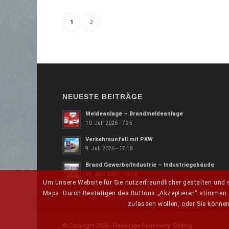
1
2
NEUESTE BEITRÄGE
Meldeanlage – Brandmeldeanlage
10. Juli 2026 - 7:35
Verkehrsunfall mit PKW
9. Juli 2026 - 17:18
Brand Gewerbe/Industrie – Industriegebäude
29. Juni 2026 - 16:14
Um unsere Website für Sie nutzerfreundlicher gestalten und 
Maps. Durch Bestätigen des Buttons „Akzeptieren“ stimmen S
zulassen wollen, oder Sie können
© Copyright 2026 - Freiwillige Feuerwehr Gelting